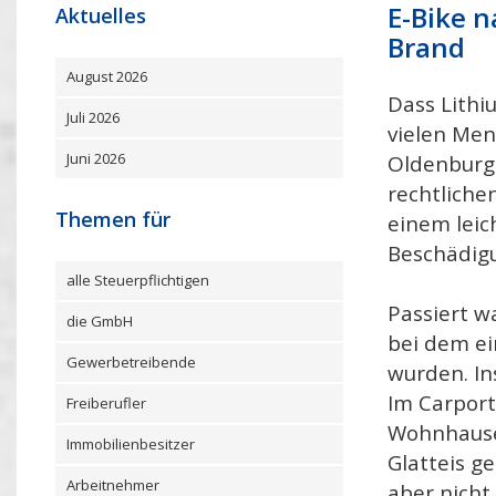
E-Bike n
Aktuelles
Brand
August 2026
Dass Lithi
Juli 2026
vielen Men
Juni 2026
Oldenburg 
rechtliche
Themen für
einem leic
Beschädigu
alle Steuerpflichtigen
Passiert w
die GmbH
bei dem e
Gewerbetreibende
wurden. In
Im Carport
Freiberufler
Wohnhauses
Immobilienbesitzer
Glatteis g
Arbeitnehmer
aber nicht