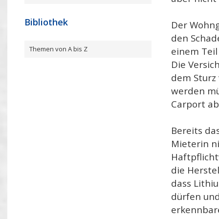
Bibliothek
Der Wohng
den Schade
Themen von A bis Z
einem Teil
Die Versic
dem Sturz 
werden müs
Carport ab
Bereits da
Mieterin n
Haftpflich
die Herste
dass Lithi
dürfen und 
erkennbare