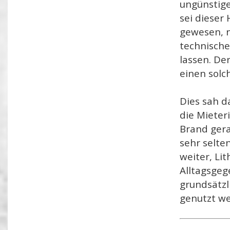
ungünstige
sei dieser
gewesen, n
technische
lassen. De
einen solc
Dies sah d
die Mieter
Brand gera
sehr selte
weiter, Li
Alltagsgeg
grundsätzl
genutzt w