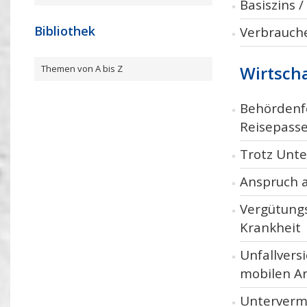
Basiszins /
Bibliothek
Verbrauch
Wirtscha
Themen von A bis Z
Behördenf
Reisepasse
Trotz Unte
Anspruch 
Vergütungs
Krankheit
Unfallvers
mobilen A
Unterverm