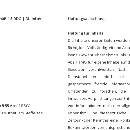
äß § 5 DDG | DL-InfoV
Haftungsausschluss
Haftung für Inhalte
Die Inhalte unserer Seiten wurden m
Richtigkeit, Vollständigkeit und Akt
keine Gewähr übernehmen. Als Di
Abs.1 TMG für eigene Inhalte auf 
Gesetzen verantwortlich. Nac
Diensteanbieter jedoch nicht 
gespeicherte fremde Informat
Umständen zu forschen, die au
hinweisen. Verpflichtungen zur En
 § 55 Abs. 2 RStV
von Informationen nach den allg
18 Murnau am Staffelsee
unberührt. Eine diesbezügliche
Zeitpunkt der Kenntnis einer konk
Bekanntwerden von entsprechend