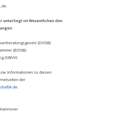
.de
.
r unterliegt im Wesentlichen den
lungen:
uerberatungsgesetz (DVStB)
kammer (BOStB)
g (StBVV)
bzw. Informationen zu diesen
rnetseiten der
.bstbk.de
.
9 Hannover